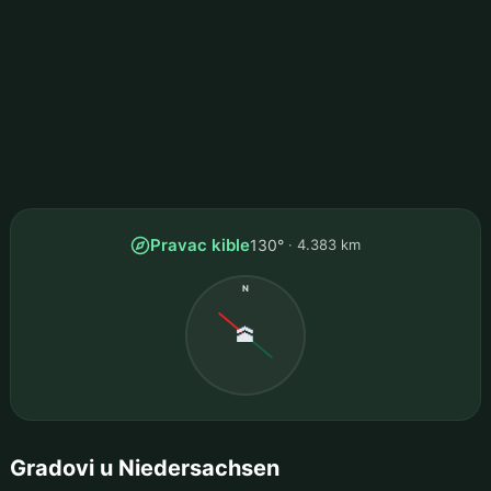
Pravac kible
130°
4.383 km
N
🕋
Gradovi u Niedersachsen