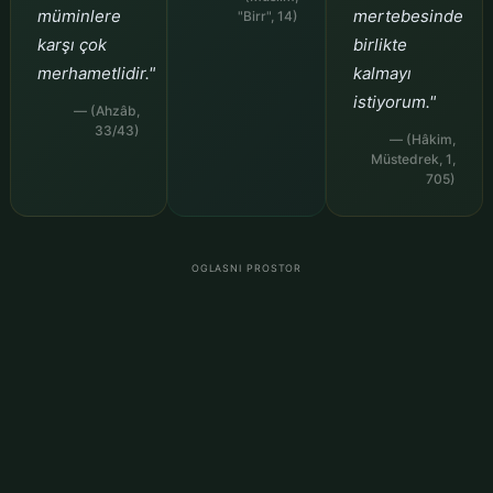
müminlere
mertebesinde
"Birr", 14)
karşı çok
birlikte
merhametlidir."
kalmayı
istiyorum."
— (Ahzâb,
33/43)
— (Hâkim,
Müstedrek, 1,
705)
OGLASNI PROSTOR