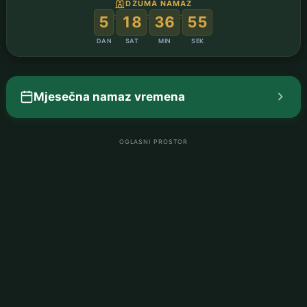
DŽUMA NAMAZ
:
:
:
5
18
36
54
DAN
SAT
MIN
SEK
Mjesečna namaz vremena
OGLASNI PROSTOR