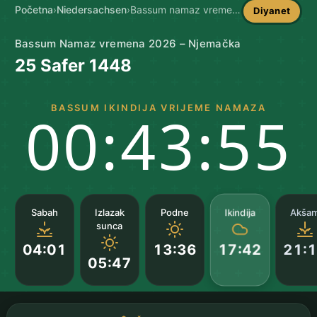
Početna
›
Niedersachsen
›
Bassum namaz vremena
Diyanet
Bassum Namaz vremena 2026 – Njemačka
25 Safer 1448
BASSUM IKINDIJA VRIJEME NAMAZA
00:43:54
Ikindija
Sabah
Izlazak
Podne
Akša
sunca
04:01
13:36
21:
17:42
05:47