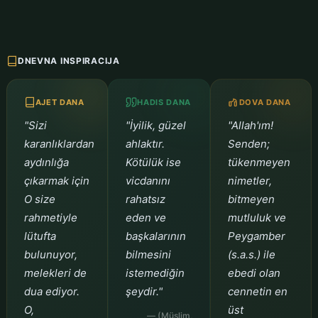
DNEVNA INSPIRACIJA
AJET DANA
HADIS DANA
DOVA DANA
"Sizi
"İyilik, güzel
"Allah'ım!
karanlıklardan
ahlaktır.
Senden;
aydınlığa
Kötülük ise
tükenmeyen
çıkarmak için
vicdanını
nimetler,
O size
rahatsız
bitmeyen
rahmetiyle
eden ve
mutluluk ve
lütufta
başkalarının
Peygamber
bulunuyor,
bilmesini
(s.a.s.) ile
melekleri de
istemediğin
ebedi olan
dua ediyor.
şeydir."
cennetin en
O,
üst
— (Müslim,