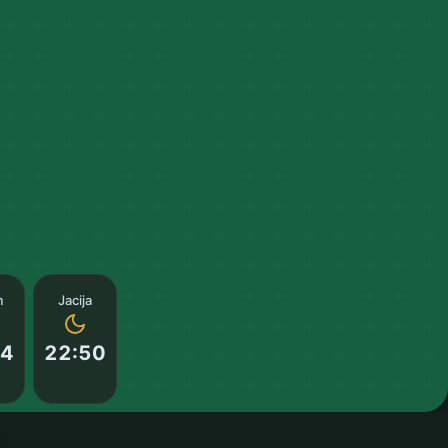
m
Jacija
14
22:50