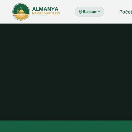
Poče
Bassum