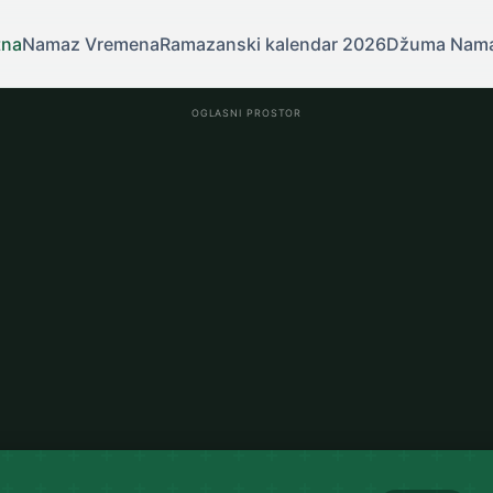
tna
Namaz Vremena
Ramazanski kalendar 2026
Džuma Nam
OGLASNI PROSTOR