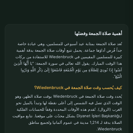
أهمية صلاة الجمعة وفضلها
تُعد صلاة الجمعة بمثابة عيد أسبوعي للمسلمين، وهي عبادة خاصة
جداً فُرض أداؤها جماعة. يحمل تتبع أوقات صلاة الجمعة بدقة أهمية
كبيرة للمسلمين المقيمين في Wiedenbruck للاستفادة من بركات
هذا الوقت المبارك. يقول الله تعالى في سورة الجمعة: "يَا أَيُّهَا الَّذِينَ
آمَنُوا إِذَا نُودِيَ لِلصَّلَاةِ مِن يَوْمِ الْجُمُعَةِ فَاسْعَوْا إِلَىٰ ذِكْرِ اللَّهِ وَذَرُوا
الْبَيْعَ".
كيف يُحسب وقت صلاة الجمعة في Wiedenbruck؟
يُحدد وقت صلاة الجمعة في Wiedenbruck بوقت صلاة الظهر، وهو
الوقت الذي تصل فيه الشمس إلى أعلى نقطة لها وتبدأ بالميل نحو
الغرب (الزوال). تُقدم هذه الأوقات المحددة وفقاً للحسابات الفلكية
لـDiyanet İşleri Başkanlığı بشكل محدّث على موقعنا. نتابع مواقيت
الصلاة بدقة لـ 1,214 مدينة في عموم ألمانيا ولجميع مناطق
Wiedenbruck.