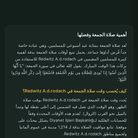
أهمية صلاة الجمعة وفضلها
تُعد صلاة الجمعة بمثابة عيد أسبوعي للمسلمين، وهي عبادة خاصة
جداً فُرض أداؤها جماعة. يحمل تتبع أوقات صلاة الجمعة بدقة أهمية
كبيرة للمسلمين المقيمين في Redwitz A.d.rodach للاستفادة من
بركات هذا الوقت المبارك. يقول الله تعالى في سورة الجمعة: "يَا أَيُّهَا
الَّذِينَ آمَنُوا إِذَا نُودِيَ لِلصَّلَاةِ مِن يَوْمِ الْجُمُعَةِ فَاسْعَوْا إِلَىٰ ذِكْرِ اللَّهِ وَذَرُوا
الْبَيْعَ".
كيف يُحسب وقت صلاة الجمعة في Redwitz A.d.rodach؟
يُحدد وقت صلاة الجمعة في Redwitz A.d.rodach بوقت صلاة
الظهر، وهو الوقت الذي تصل فيه الشمس إلى أعلى نقطة لها وتبدأ
بالميل نحو الغرب (الزوال). تُقدم هذه الأوقات المحددة وفقاً
للحسابات الفلكية لـDiyanet İşleri Başkanlığı بشكل محدّث على
موقعنا. نتابع مواقيت الصلاة بدقة لـ 1,214 مدينة في عموم ألمانيا
ولجميع مناطق Redwitz A.d.rodach.