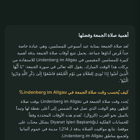
أهمية صلاة الجمعة وفضلها
تُعد صلاة الجمعة بمثابة عيد أسبوعي للمسلمين، وهي عبادة خاصة
جداً فُرض أداؤها جماعة. يحمل تتبع أوقات صلاة الجمعة بدقة أهمية
كبيرة للمسلمين المقيمين في Lindenberg im Allgau للاستفادة من
بركات هذا الوقت المبارك. يقول الله تعالى في سورة الجمعة: "يَا أَيُّهَا
الَّذِينَ آمَنُوا إِذَا نُودِيَ لِلصَّلَاةِ مِن يَوْمِ الْجُمُعَةِ فَاسْعَوْا إِلَىٰ ذِكْرِ اللَّهِ وَذَرُوا
الْبَيْعَ".
كيف يُحسب وقت صلاة الجمعة في Lindenberg im Allgau؟
يُحدد وقت صلاة الجمعة في Lindenberg im Allgau بوقت صلاة
الظهر، وهو الوقت الذي تصل فيه الشمس إلى أعلى نقطة لها وتبدأ
بالميل نحو الغرب (الزوال). تُقدم هذه الأوقات المحددة وفقاً
للحسابات الفلكية لـDiyanet İşleri Başkanlığı بشكل محدّث على
موقعنا. نتابع مواقيت الصلاة بدقة لـ 1,214 مدينة في عموم ألمانيا
ولجميع مناطق Lindenberg im Allgau.