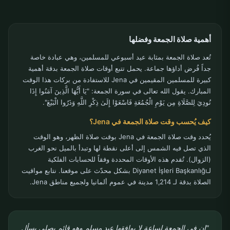
أهمية صلاة الجمعة وفضلها
تُعد صلاة الجمعة بمثابة عيد أسبوعي للمسلمين، وهي عبادة خاصة
جداً فُرض أداؤها جماعة. يحمل تتبع أوقات صلاة الجمعة بدقة أهمية
كبيرة للمسلمين المقيمين في Jena للاستفادة من بركات هذا الوقت
المبارك. يقول الله تعالى في سورة الجمعة: "يَا أَيُّهَا الَّذِينَ آمَنُوا إِذَا
نُودِيَ لِلصَّلَاةِ مِن يَوْمِ الْجُمُعَةِ فَاسْعَوْا إِلَىٰ ذِكْرِ اللَّهِ وَذَرُوا الْبَيْعَ".
كيف يُحسب وقت صلاة الجمعة في Jena؟
يُحدد وقت صلاة الجمعة في Jena بوقت صلاة الظهر، وهو الوقت
الذي تصل فيه الشمس إلى أعلى نقطة لها وتبدأ بالميل نحو الغرب
(الزوال). تُقدم هذه الأوقات المحددة وفقاً للحسابات الفلكية
لـDiyanet İşleri Başkanlığı بشكل محدّث على موقعنا. نتابع مواقيت
الصلاة بدقة لـ 1,214 مدينة في عموم ألمانيا ولجميع مناطق Jena.
"إن في الجمعة لساعة لا يوافقها عبد مسلم وهو قائم يصلي يسأل