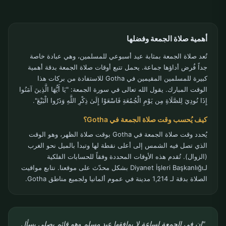
أهمية صلاة الجمعة وفضلها
تُعد صلاة الجمعة بمثابة عيد أسبوعي للمسلمين، وهي عبادة خاصة
جداً فُرض أداؤها جماعة. يحمل تتبع أوقات صلاة الجمعة بدقة أهمية
كبيرة للمسلمين المقيمين في Gotha للاستفادة من بركات هذا
الوقت المبارك. يقول الله تعالى في سورة الجمعة: "يَا أَيُّهَا الَّذِينَ آمَنُوا
إِذَا نُودِيَ لِلصَّلَاةِ مِن يَوْمِ الْجُمُعَةِ فَاسْعَوْا إِلَىٰ ذِكْرِ اللَّهِ وَذَرُوا الْبَيْعَ".
كيف يُحسب وقت صلاة الجمعة في Gotha؟
يُحدد وقت صلاة الجمعة في Gotha بوقت صلاة الظهر، وهو الوقت
الذي تصل فيه الشمس إلى أعلى نقطة لها وتبدأ بالميل نحو الغرب
(الزوال). تُقدم هذه الأوقات المحددة وفقاً للحسابات الفلكية
لـDiyanet İşleri Başkanlığı بشكل محدّث على موقعنا. نتابع مواقيت
الصلاة بدقة لـ 1,214 مدينة في عموم ألمانيا ولجميع مناطق Gotha.
"إن في الجمعة لساعة لا يوافقها عبد مسلم وهو قائم يصلي يسأل