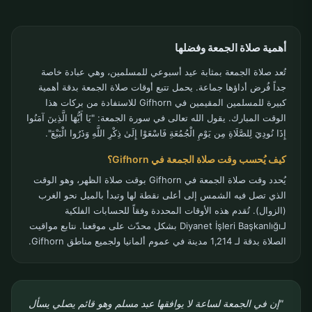
أهمية صلاة الجمعة وفضلها
تُعد صلاة الجمعة بمثابة عيد أسبوعي للمسلمين، وهي عبادة خاصة
جداً فُرض أداؤها جماعة. يحمل تتبع أوقات صلاة الجمعة بدقة أهمية
كبيرة للمسلمين المقيمين في Gifhorn للاستفادة من بركات هذا
الوقت المبارك. يقول الله تعالى في سورة الجمعة: "يَا أَيُّهَا الَّذِينَ آمَنُوا
إِذَا نُودِيَ لِلصَّلَاةِ مِن يَوْمِ الْجُمُعَةِ فَاسْعَوْا إِلَىٰ ذِكْرِ اللَّهِ وَذَرُوا الْبَيْعَ".
كيف يُحسب وقت صلاة الجمعة في Gifhorn؟
يُحدد وقت صلاة الجمعة في Gifhorn بوقت صلاة الظهر، وهو الوقت
الذي تصل فيه الشمس إلى أعلى نقطة لها وتبدأ بالميل نحو الغرب
(الزوال). تُقدم هذه الأوقات المحددة وفقاً للحسابات الفلكية
لـDiyanet İşleri Başkanlığı بشكل محدّث على موقعنا. نتابع مواقيت
الصلاة بدقة لـ 1,214 مدينة في عموم ألمانيا ولجميع مناطق Gifhorn.
"إن في الجمعة لساعة لا يوافقها عبد مسلم وهو قائم يصلي يسأل