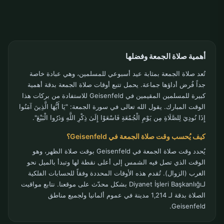
أهمية صلاة الجمعة وفضلها
تُعد صلاة الجمعة بمثابة عيد أسبوعي للمسلمين، وهي عبادة خاصة
جداً فُرض أداؤها جماعة. يحمل تتبع أوقات صلاة الجمعة بدقة أهمية
كبيرة للمسلمين المقيمين في Geisenfeld للاستفادة من بركات هذا
الوقت المبارك. يقول الله تعالى في سورة الجمعة: "يَا أَيُّهَا الَّذِينَ آمَنُوا
إِذَا نُودِيَ لِلصَّلَاةِ مِن يَوْمِ الْجُمُعَةِ فَاسْعَوْا إِلَىٰ ذِكْرِ اللَّهِ وَذَرُوا الْبَيْعَ".
كيف يُحسب وقت صلاة الجمعة في Geisenfeld؟
يُحدد وقت صلاة الجمعة في Geisenfeld بوقت صلاة الظهر، وهو
الوقت الذي تصل فيه الشمس إلى أعلى نقطة لها وتبدأ بالميل نحو
الغرب (الزوال). تُقدم هذه الأوقات المحددة وفقاً للحسابات الفلكية
لـDiyanet İşleri Başkanlığı بشكل محدّث على موقعنا. نتابع مواقيت
الصلاة بدقة لـ 1,214 مدينة في عموم ألمانيا ولجميع مناطق
Geisenfeld.