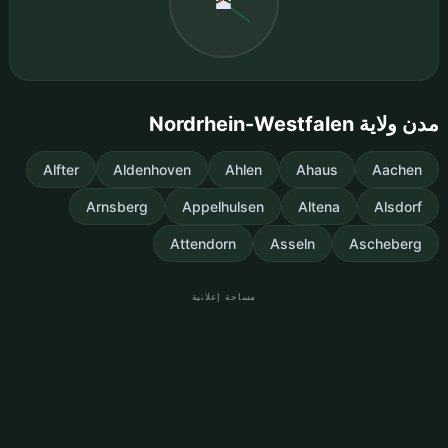
🕋
مدن ولاية Nordrhein-Westfalen
Alfter
Aldenhoven
Ahlen
Ahaus
Aachen
Arnsberg
Appelhulsen
Altena
Alsdorf
Attendorn
Asseln
Ascheberg
مساحة إعلانية