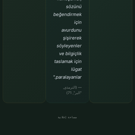
sözünü
beğendirmek
için
avurdunu
şişirerek
söyleyenler
ve bilgiçlik
taslamak için
lügat
paralayanlar."
— (الترمذي,
"البر", 71)
مساحة إعلانية