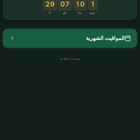
:
:
:
28
07
10
1
يوم
سا
دق
ثا
المواقيت الشهرية
مساحة إعلانية