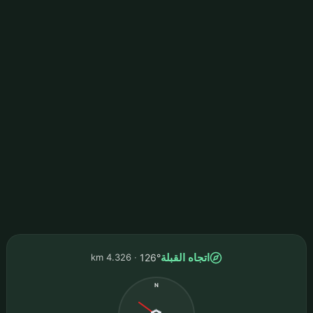
اتجاه القبلة
4.326 km
126°
N