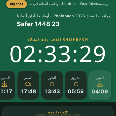
الرئيسية
›
Nordrhein-Westfalen
›
مواقيت الصلاة في Rheinbach
Diyanet
مواقيت الصلاة Rheinbach 2026 – أوقات الأذان ألمانيا
23 Safer 1448
RHEINBACH الفجر وقت الصلاة
02:33:28
الفجر
الشروق
الظهر
العصر
المغرب
1:17
17:48
13:43
05:59
04:09
صلاة الجمعة