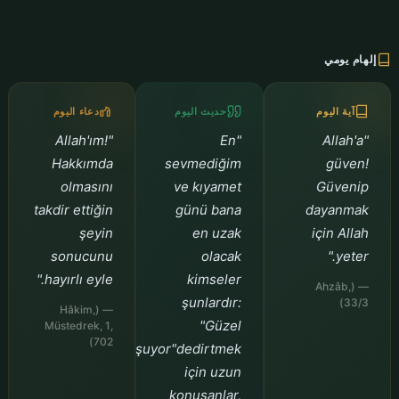
إلهام يومي
آية اليوم
حديث اليوم
دعاء اليوم
"Allah'ım!
"En
"Allah'a
Hakkımda
sevmediğim
güven!
olmasını
ve kıyamet
Güvenip
takdir ettiğin
günü bana
dayanmak
şeyin
en uzak
için Allah
sonucunu
olacak
yeter."
hayırlı eyle."
kimseler
— (Ahzâb,
şunlardır:
33/3)
— (Hâkim,
"Güzel
Müstedrek, 1,
702)
konuşuyor"dedirtmek
için uzun
konuşanlar,