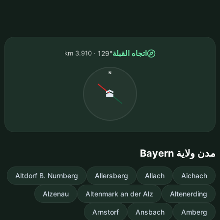
اتجاه القبلة
3.910 km
129°
N
🕋
مدن ولاية Bayern
Altdorf B. Nurnberg
Allersberg
Allach
Aichach
Alzenau
Altenmark an der Alz
Altenerding
Arnstorf
Ansbach
Amberg