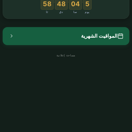
:
:
:
58
48
04
5
ثا
دق
سا
يوم
المواقيت الشهرية
مساحة إعلانية