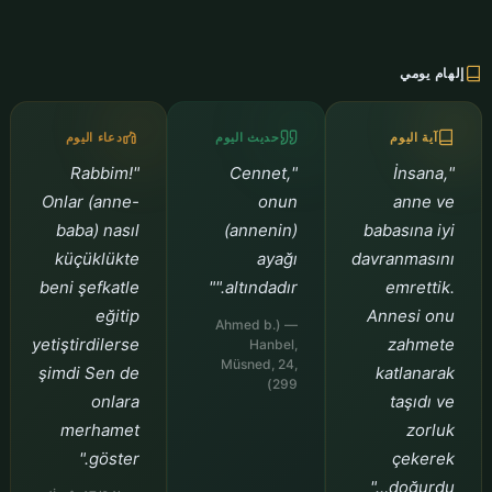
إلهام يومي
دعاء اليوم
حديث اليوم
آية اليوم
"Rabbim!
"Cennet,
"İnsana,
Onlar (anne-
onun
anne ve
baba) nasıl
(annenin)
babasına iyi
küçüklükte
ayağı
davranmasını
beni şefkatle
altındadır.""
emrettik.
eğitip
Annesi onu
— (Ahmed b.
yetiştirdilerse
zahmete
Hanbel,
Müsned, 24,
şimdi Sen de
katlanarak
299)
onlara
taşıdı ve
merhamet
zorluk
göster."
çekerek
doğurdu…"