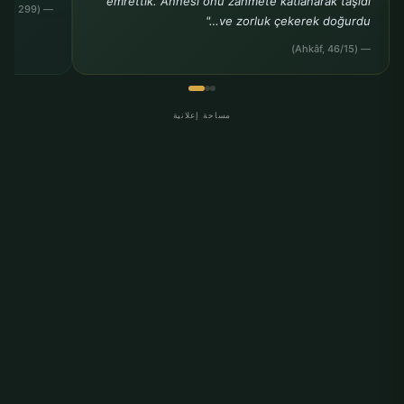
emrettik. Annesi onu zahmete katlanarak taşıdı
— (Ahmed b. Hanbel, Müsned, 24, 299)
ve zorluk çekerek doğurdu…"
— (Ahkâf, 46/15)
مساحة إعلانية