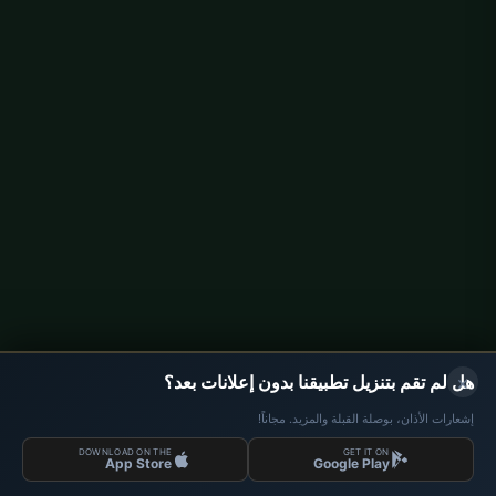
مواقيت الصلاة في Berlin
مواقيت الصلاة في Hamburg
مواقيت الصلاة في München
مواقيت الصلاة في Köln
مواقيت الصلاة في Frankfurt
معلومات
من نحن
اتصل بنا
سياسة الخصوصية
×
هل لم تقم بتنزيل تطبيقنا بدون إعلانات بعد؟
إشعارات الأذان، بوصلة القبلة والمزيد. مجاناً!
DOWNLOAD ON THE
GET IT ON
البيانات: İslam Toplumu Millî Görüş (IGMG) | مواقيت الصلاة © 2026
App Store
Google Play