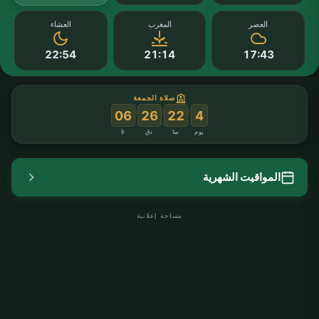
العصر
المغرب
العشاء
22:54
21:14
17:43
صلاة الجمعة
:
:
:
06
26
22
4
يوم
سا
دق
ثا
المواقيت الشهرية
مساحة إعلانية