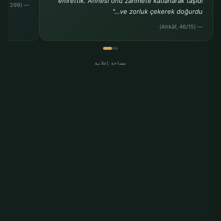
emrettik. Annesi onu zahmete katlanarak taşıdı
— (Ahmed b. Hanbel, Müsned, 24, 299)
ve zorluk çekerek doğurdu…"
— (Ahkâf, 46/15)
مساحة إعلانية