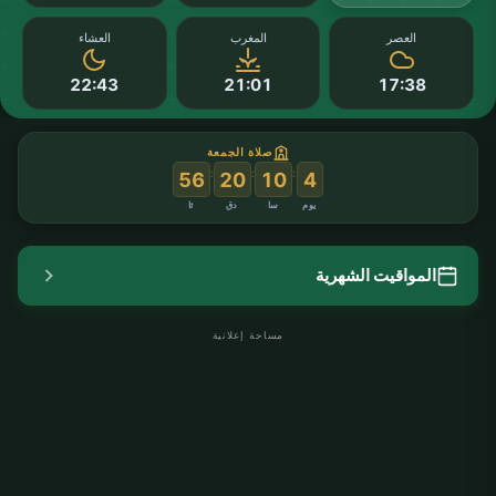
العصر
المغرب
العشاء
22:43
21:01
17:38
صلاة الجمعة
:
:
:
55
20
10
4
يوم
سا
دق
ثا
المواقيت الشهرية
مساحة إعلانية