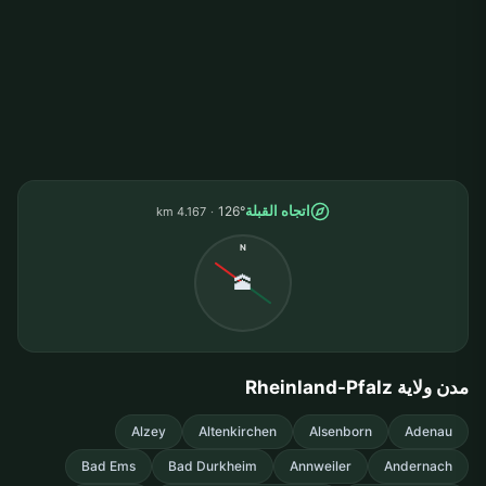
اتجاه القبلة
126°
4.167 km
N
🕋
مدن ولاية Rheinland-Pfalz
Alzey
Altenkirchen
Alsenborn
Adenau
Bad Ems
Bad Durkheim
Annweiler
Andernach