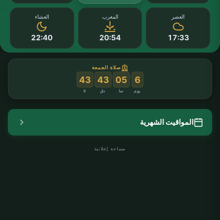
العصر
المغرب
العشاء
22:40
20:54
17:33
صلاة الجمعة
:
:
:
43
43
05
6
يوم
سا
دق
ثا
المواقيت الشهرية
مساحة إعلانية