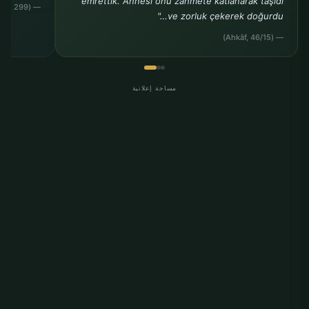
emrettik. Annesi onu zahmete katlanarak taşıdı
— (Ahmed b. Hanbel, Müsned, 24, 299)
ve zorluk çekerek doğurdu…"
— (Ahkâf, 46/15)
مساحة إعلانية