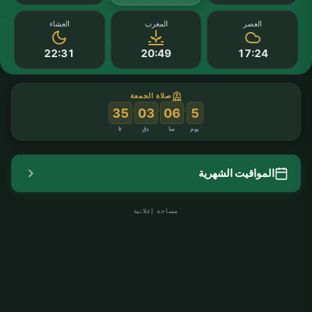
العصر
المغرب
العشاء
22:31
20:49
17:24
صلاة الجمعة
:
:
:
35
03
06
5
يوم
سا
دق
ثا
المواقيت الشهرية
مساحة إعلانية