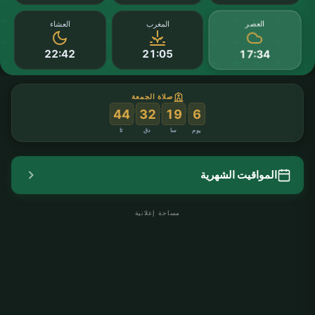
العصر
المغرب
العشاء
22:42
21:05
17:34
صلاة الجمعة
:
:
:
43
32
19
6
يوم
سا
دق
ثا
المواقيت الشهرية
مساحة إعلانية