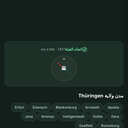
اتجاه القبلة
131°
4.194 km
N
🕋
مدن ولاية Thüringen
Erfurt
Eisenach
Blankenburg
Arnstadt
Apolda
Jena
Ilmenau
Heiligenstadt
Gotha
Gera
Saalfeld
Ronneburg