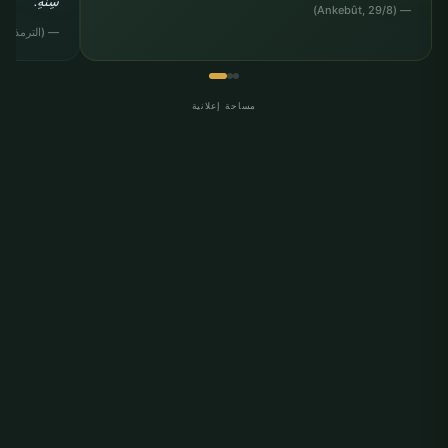
سِنِّهِ."
— (Ankebût, 29/8)
— (الترمذي, "الب
مساحة إعلانية