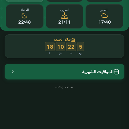
العصر
المغرب
العشاء
22:48
21:11
17:40
صلاة الجمعة
:
:
:
18
10
22
5
يوم
سا
دق
ثا
المواقيت الشهرية
مساحة إعلانية