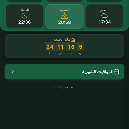
المغرب
العصر
العشاء
22:36
17:34
20:58
صلاة الجمعة
:
:
:
24
11
16
5
يوم
سا
دق
ثا
المواقيت الشهرية
مساحة إعلانية