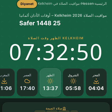
الرئيسية
›
Hessen
›
مواقيت الصلاة في Kelkheim
Diyanet
مواقيت الصلاة Kelkheim 2026 – أوقات الأذان ألمانيا
25 Safer 1448
KELKHEIM الظهر وقت الصلاة
07:32:49
الظهر
الفجر
الشروق
العصر
المغرب
1:06
17:40
05:58
04:04
13:37
صلاة الجمعة