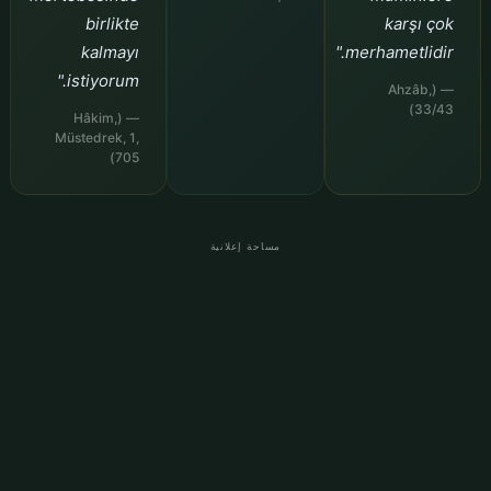
birlikte
karşı çok
kalmayı
merhametlidir."
istiyorum."
— (Ahzâb,
33/43)
— (Hâkim,
Müstedrek, 1,
705)
مساحة إعلانية