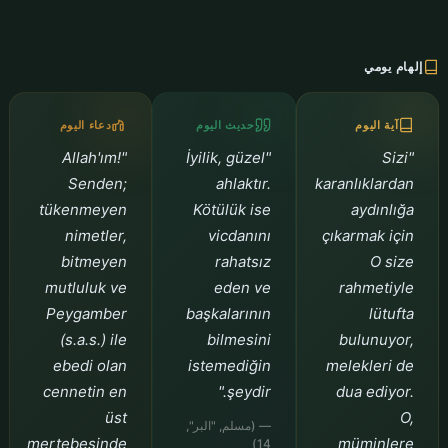
إلهام يومي
آية اليوم
حديث اليوم
دعاء اليوم
"Allah'ım!
"İyilik, güzel
"Sizi
Senden;
ahlaktır.
karanlıklardan
tükenmeyen
Kötülük ise
aydınlığa
nimetler,
vicdanını
çıkarmak için
bitmeyen
rahatsız
O size
mutluluk ve
eden ve
rahmetiyle
Peygamber
başkalarının
lütufta
(s.a.s.) ile
bilmesini
bulunuyor,
ebedi olan
istemediğin
melekleri de
cennetin en
şeydir."
dua ediyor.
üst
O,
— (مسلم, "البر",
mertebesinde
müminlere
14)