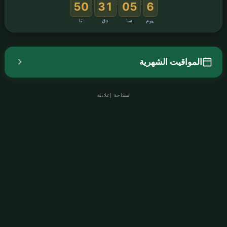
:
:
:
49
31
05
6
يوم
سا
دق
ثا
المواقيت الشهرية
مساحة إعلانية