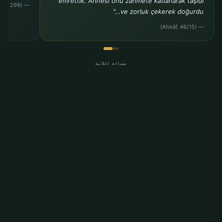
emrettik. Annesi onu zahmete katlanarak taşıdı
— (Ahmed b. Hanbel, Müsned, 24, 299)
ve zorluk çekerek doğurdu…"
— (Ahkâf, 46/15)
مساحة إعلانية