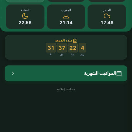
العصر
المغرب
العشاء
22:56
21:14
17:46
صلاة الجمعة
:
:
:
31
37
22
4
يوم
سا
دق
ثا
المواقيت الشهرية
مساحة إعلانية