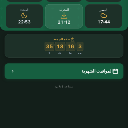
المغرب
العصر
العشاء
22:53
17:44
21:12
صلاة الجمعة
:
:
:
35
18
16
3
يوم
سا
دق
ثا
المواقيت الشهرية
مساحة إعلانية