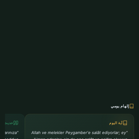
إلهام يومي
آية اليوم
حديث الي
klarınıza
"Allah ve melekler Peygamber'e salât ediyorlar; ey