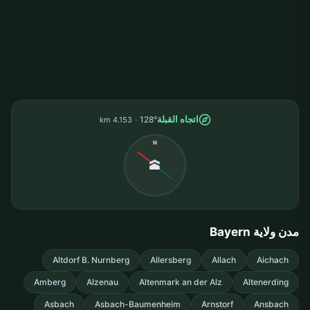
اتجاه القبلة
128°
4.153 km
N
🕋
مدن ولاية Bayern
Altdorf B. Nurnberg
Allersberg
Allach
Aichach
Amberg
Alzenau
Altenmark an der Alz
Altenerding
Asbach
Asbach-Baumenheim
Arnstorf
Ansbach