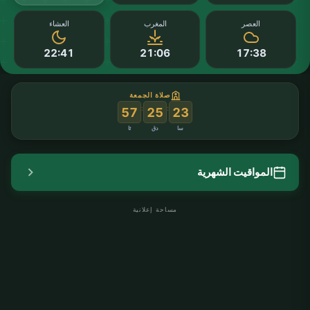
العصر
المغرب
العشاء
22:41
21:06
17:38
صلاة الجمعة
:
:
57
25
23
سا
دق
ثا
المواقيت الشهرية
مساحة إعلانية