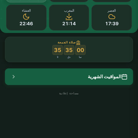
العصر
المغرب
العشاء
22:46
21:14
17:39
صلاة الجمعة
:
:
35
35
00
سا
دق
ثا
المواقيت الشهرية
مساحة إعلانية