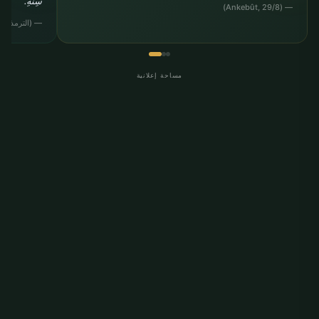
سِنِّهِ."
— (Ankebût, 29/8)
— (الترمذي, "الب
مساحة إعلانية