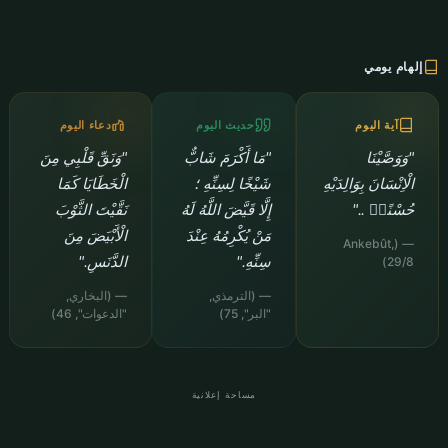
إلهام يومي
آية اليوم
حديث اليوم
دعاء اليوم
"وَوَصَّيْنَا
"مَا أَكْرَمَ شَابٌّ
"وَنَقِّ قَلْبِي مِنَ
الْاِنْسَانَ بِوَالِدَيْهِ
شَيْخًا لِسِنِّهِ ؛
الْخَطَايَا كَمَا
حُسْنًاۜ .."
إِلَّا قَيَّضَ اللَّهُ لَهُ
نَقَّيْتَ الثَّوْبَ
مَنْ يُكْرِمُهُ عِنْدَ
الْأَبْيَضَ مِنَ
— (Ankebût,
سِنِّهِ."
الدَّنَسِ."
29/8)
— (الترمذي,
— (البخاري,
"البر", 75)
"الدعوات", 46)
مساحة إعلانية