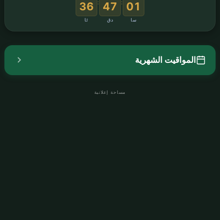
:
:
35
47
01
سا
دق
ثا
المواقيت الشهرية
مساحة إعلانية