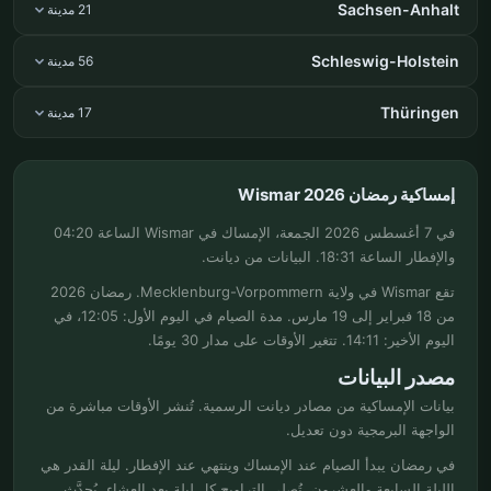
Sachsen-Anhalt
21 مدينة
Schleswig-Holstein
56 مدينة
Thüringen
17 مدينة
إمساكية رمضان Wismar 2026
في 7 أغسطس 2026 الجمعة، الإمساك في Wismar الساعة 04:20
والإفطار الساعة 18:31. البيانات من ديانت.
تقع Wismar في ولاية Mecklenburg-Vorpommern. رمضان 2026
من 18 فبراير إلى 19 مارس. مدة الصيام في اليوم الأول: 12:05، في
اليوم الأخير: 14:11. تتغير الأوقات على مدار 30 يومًا.
مصدر البيانات
بيانات الإمساكية من مصادر ديانت الرسمية. تُنشر الأوقات مباشرة من
الواجهة البرمجية دون تعديل.
في رمضان يبدأ الصيام عند الإمساك وينتهي عند الإفطار. ليلة القدر هي
الليلة السابعة والعشرون. تُصلى التراويح كل ليلة بعد العشاء. يُحدَّث