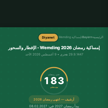
الرئيسية
›
Bayern
›
إمساكية Wemding
Diyanet
إمساكية رمضان Wemding 2026 - الإفطار والسحور
29.9.1447 هجري • 9 أغسطس 2026 الأحد
حتى رمضان
183
يوم متبقي
أرشيف — انتهى رمضان 2026
يبدأ رمضان 2027 في: 08.02.2027