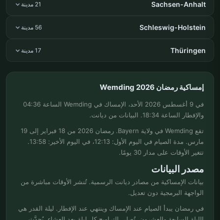
Sachsen-Anhalt
21 مدينة
Schleswig-Holstein
56 مدينة
Thüringen
17 مدينة
إمساكية رمضان Wemding 2026
في 9 أغسطس 2026 الأحد، الإمساك في Wemding الساعة 04:36
والإفطار الساعة 18:34. البيانات من ديانت.
تقع Wemding في ولاية Bayern. رمضان 2026 من 18 فبراير إلى 19
مارس. مدة الصيام في اليوم الأول: 12:13، في اليوم الأخير: 13:58.
تتغير الأوقات على مدار 30 يومًا.
مصدر البيانات
بيانات الإمساكية من مصادر ديانت الرسمية. تُنشر الأوقات مباشرة من
الواجهة البرمجية دون تعديل.
في رمضان يبدأ الصيام عند الإمساك وينتهي عند الإفطار. ليلة القدر هي
الليلة السابعة والعشرون. تُصلى التراويح كل ليلة بعد العشاء. يُحدَّث