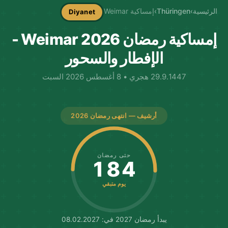
الرئيسية
›
Thüringen
›
إمساكية Weimar
Diyanet
إمساكية رمضان Weimar 2026 -
الإفطار والسحور
29.9.1447 هجري • 8 أغسطس 2026 السبت
أرشيف — انتهى رمضان 2026
حتى رمضان
184
يوم متبقي
يبدأ رمضان 2027 في: 08.02.2027