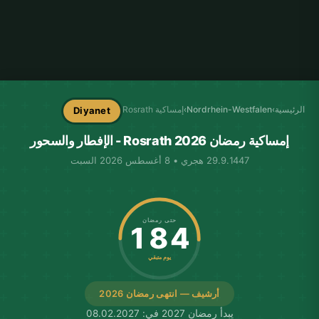
الرئيسية
›
Nordrhein-Westfalen
›
إمساكية Rosrath
Diyanet
إمساكية رمضان Rosrath 2026 - الإفطار والسحور
29.9.1447 هجري • 8 أغسطس 2026 السبت
حتى رمضان
184
يوم متبقي
أرشيف — انتهى رمضان 2026
يبدأ رمضان 2027 في: 08.02.2027