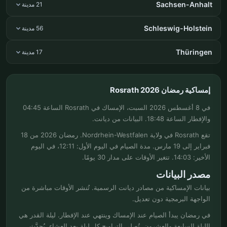
Sachsen-Anhalt
21 مدينة
Schleswig-Holstein
56 مدينة
Thüringen
17 مدينة
إمساكية رمضان Rosrath 2026
في 8 أغسطس 2026 السبت، الإمساك في Rosrath الساعة 04:45
والإفطار الساعة 18:48. البيانات من ديانت.
تقع Rosrath في ولاية Nordrhein-Westfalen. رمضان 2026 من 18
فبراير إلى 19 مارس. مدة الصيام في اليوم الأول: 12:11، في اليوم
الأخير: 14:03. تتغير الأوقات على مدار 30 يومًا.
مصدر البيانات
بيانات الإمساكية من مصادر ديانت الرسمية. تُنشر الأوقات مباشرة من
الواجهة البرمجية دون تعديل.
في رمضان يبدأ الصيام عند الإمساك وينتهي عند الإفطار. ليلة القدر هي
الليلة السابعة والعشرون. تُصلى التراويح كل ليلة بعد العشاء. يُحدَّث