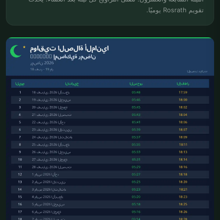
تقويم Rosrath يوميًا.