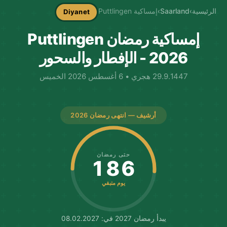
الرئيسية
›
Saarland
›
إمساكية Puttlingen
Diyanet
إمساكية رمضان Puttlingen
2026 - الإفطار والسحور
29.9.1447 هجري • 6 أغسطس 2026 الخميس
أرشيف — انتهى رمضان 2026
حتى رمضان
186
يوم متبقي
يبدأ رمضان 2027 في: 08.02.2027