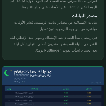
فبراير إلى 19 مارس. مدة الصيام في اليوم الأول: 12:13، في
اليوم الأخير: 13:59. تتغير الأوقات على مدار 30 يومًا.
مصدر البيانات
بيانات الإمساكية من مصادر ديانت الرسمية. تُنشر الأوقات
مباشرة من الواجهة البرمجية دون تعديل.
في رمضان يبدأ الصيام عند الإمساك وينتهي عند الإفطار. ليلة
القدر هي الليلة السابعة والعشرون. تُصلى التراويح كل ليلة
بعد العشاء. يُحدَّث تقويم Puttlingen يوميًا.