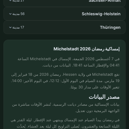
Sachsen-Anhalt
21 مدينة
Schleswig-Holstein
56 مدينة
Thüringen
17 مدينة
إمساكية رمضان Michelstadt 2026
في 7 أغسطس 2026 الجمعة، الإمساك في Michelstadt الساعة
04:41 والإفطار الساعة 18:41. البيانات من ديانت.
تقع Michelstadt في ولاية Hessen. رمضان 2026 من 18 فبراير إلى
19 مارس. مدة الصيام في اليوم الأول: 12:12، في اليوم الأخير: 14:00.
تتغير الأوقات على مدار 30 يومًا.
مصدر البيانات
بيانات الإمساكية من مصادر ديانت الرسمية. تُنشر الأوقات مباشرة من
الواجهة البرمجية دون تعديل.
في رمضان يبدأ الصيام عند الإمساك وينتهي عند الإفطار. ليلة القدر هي
الليلة السابعة والعشرون. تُصلى التراويح كل ليلة بعد العشاء. يُحدَّث