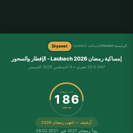
الرئيسية
›
Hessen
›
إمساكية Laubach
Diyanet
إمساكية رمضان Laubach 2026 - الإفطار والسحور
29.9.1447 هجري • 6 أغسطس 2026 الخميس
حتى رمضان
186
يوم متبقي
أرشيف — انتهى رمضان 2026
يبدأ رمضان 2027 في: 08.02.2027