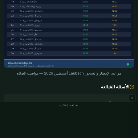
مواعيد الإفطار والسحور Laubach أغسطس 2026 — مواقيت الصلاة
الأسئلة الشائعة
×
متى وقت السحور في Laubach؟
مساحة إعلانية
متى وقت الإفطار في Laubach؟