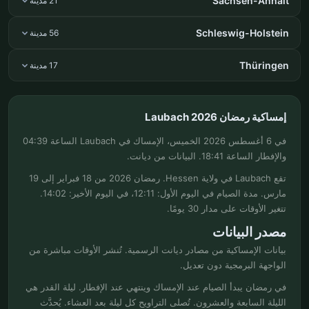
Sachsen-Anhalt
21 مدينة
Schleswig-Holstein
56 مدينة
Thüringen
17 مدينة
إمساكية رمضان Laubach 2026
في 6 أغسطس 2026 الخميس، الإمساك في Laubach الساعة 04:39
والإفطار الساعة 18:41. البيانات من ديانت.
تقع Laubach في ولاية Hessen. رمضان 2026 من 18 فبراير إلى 19
مارس. مدة الصيام في اليوم الأول: 12:11، في اليوم الأخير: 14:02.
تتغير الأوقات على مدار 30 يومًا.
مصدر البيانات
بيانات الإمساكية من مصادر ديانت الرسمية. تُنشر الأوقات مباشرة من
الواجهة البرمجية دون تعديل.
في رمضان يبدأ الصيام عند الإمساك وينتهي عند الإفطار. ليلة القدر هي
الليلة السابعة والعشرون. تُصلى التراويح كل ليلة بعد العشاء. يُحدَّث