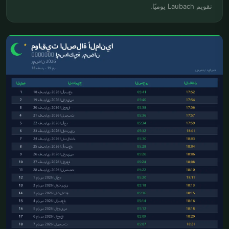
تقويم Laubach يوميًا.