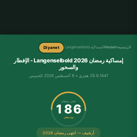
الرئيسية
›
Hessen
›
إمساكية Langenselbold
Diyanet
إمساكية رمضان Langenselbold 2026 - الإفطار
والسحور
29.9.1447 هجري • 6 أغسطس 2026 الخميس
حتى رمضان
186
يوم متبقي
أرشيف — انتهى رمضان 2026