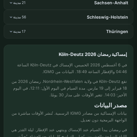
Sachsen-Anhalt
21 مدينة
Schleswig-Holstein
56 مدينة
Thüringen
17 مدينة
إمساكية رمضان Köln-Deutz 2026
في 6 أغسطس 2026 الخميس، الإمساك في Köln-Deutz الساعة
04:46 والإفطار الساعة 18:49. البيانات من IGMG.
تقع Köln-Deutz في ولاية Nordrhein-Westfalen. رمضان 2026 من
18 فبراير إلى 19 مارس. مدة الصيام في اليوم الأول: 12:11، في اليوم
الأخير: 14:03. تتغير الأوقات على مدار 30 يومًا.
مصدر البيانات
بيانات الإمساكية من مصادر IGMG الرسمية. تُنشر الأوقات مباشرة من
الواجهة البرمجية دون تعديل.
في رمضان يبدأ الصيام عند الإمساك وينتهي عند الإفطار. ليلة القدر هي
الليلة السابعة والعشرون. تُصلى التراويح كل ليلة بعد العشاء. يُحدَّث