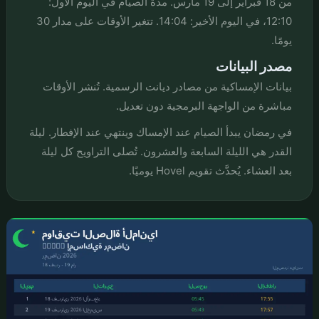
من 18 فبراير إلى 19 مارس. مدة الصيام في اليوم الأول:
12:10، في اليوم الأخير: 14:04. تتغير الأوقات على مدار 30
يومًا.
مصدر البيانات
بيانات الإمساكية من مصادر ديانت الرسمية. تُنشر الأوقات
مباشرة من الواجهة البرمجية دون تعديل.
في رمضان يبدأ الصيام عند الإمساك وينتهي عند الإفطار. ليلة
القدر هي الليلة السابعة والعشرون. تُصلى التراويح كل ليلة
بعد العشاء. يُحدَّث تقويم Hovel يوميًا.