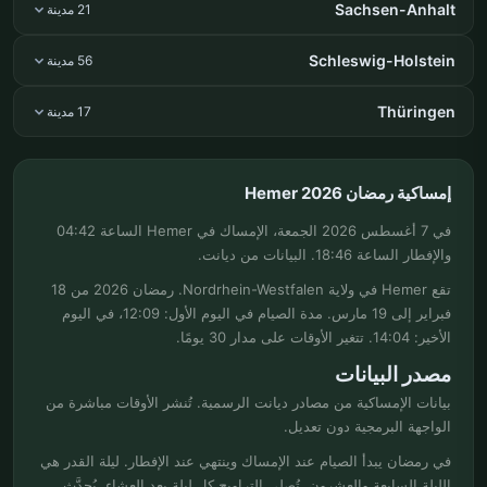
Sachsen-Anhalt
21 مدينة
Schleswig-Holstein
56 مدينة
Thüringen
17 مدينة
إمساكية رمضان Hemer 2026
في 7 أغسطس 2026 الجمعة، الإمساك في Hemer الساعة 04:42
والإفطار الساعة 18:46. البيانات من ديانت.
تقع Hemer في ولاية Nordrhein-Westfalen. رمضان 2026 من 18
فبراير إلى 19 مارس. مدة الصيام في اليوم الأول: 12:09، في اليوم
الأخير: 14:04. تتغير الأوقات على مدار 30 يومًا.
مصدر البيانات
بيانات الإمساكية من مصادر ديانت الرسمية. تُنشر الأوقات مباشرة من
الواجهة البرمجية دون تعديل.
في رمضان يبدأ الصيام عند الإمساك وينتهي عند الإفطار. ليلة القدر هي
الليلة السابعة والعشرون. تُصلى التراويح كل ليلة بعد العشاء. يُحدَّث