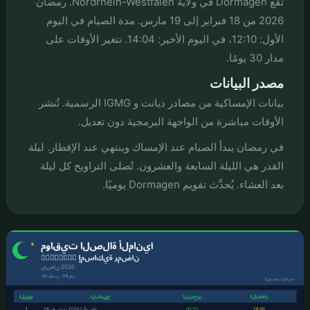
تقع Dormagen في ولاية Nordrhein-Westfalen. رمضان
2026 من 18 فبراير إلى 19 مارس. مدة الصيام في اليوم
الأول: 12:10، في اليوم الأخير: 14:04. تتغير الأوقات على
مدار 30 يومًا.
مصدر البيانات
بيانات الإمساكية من مصادر ديانت و IGMG الرسمية. تُنشر
الأوقات مباشرة من الواجهة البرمجية دون تعديل.
في رمضان يبدأ الصيام عند الإمساك وينتهي عند الإفطار. ليلة
القدر هي الليلة السابعة والعشرون. تُصلى التراويح كل ليلة
بعد العشاء. يُحدَّث تقويم Dormagen يوميًا.