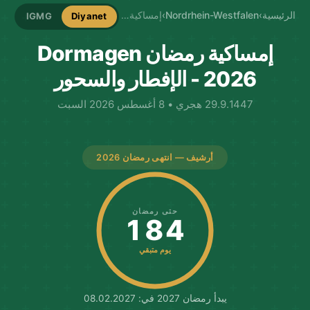
الرئيسية
›
Nordrhein-Westfalen
›
إمساكية Dormagen
IGMG
Diyanet
إمساكية رمضان Dormagen
2026 - الإفطار والسحور
29.9.1447 هجري • 8 أغسطس 2026 السبت
أرشيف — انتهى رمضان 2026
حتى رمضان
184
يوم متبقي
يبدأ رمضان 2027 في: 08.02.2027