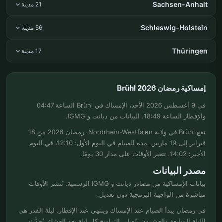
Sachsen-Anhalt
21 مدينة
Schleswig-Holstein
56 مدينة
Thüringen
17 مدينة
إمساكية رمضان Brühl 2026
في 9 أغسطس 2026 الأحد، الإمساك في Brühl الساعة 04:47
والإفطار الساعة 18:49. البيانات من ديانت و IGMG.
تقع Brühl في ولاية Nordrhein-Westfalen. رمضان 2026 من 18
فبراير إلى 19 مارس. مدة الصيام في اليوم الأول: 12:10، في اليوم
الأخير: 14:02. تتغير الأوقات على مدار 30 يومًا.
مصدر البيانات
بيانات الإمساكية من مصادر ديانت و IGMG الرسمية. تُنشر الأوقات
مباشرة من الواجهة البرمجية دون تعديل.
في رمضان يبدأ الصيام عند الإمساك وينتهي عند الإفطار. ليلة القدر هي
الليلة السابعة والعشرون. تُصلى التراويح كل ليلة بعد العشاء. يُحدَّث