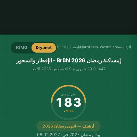
الرئيسية
›
Nordrhein-Westfalen
›
إمساكية Brühl
IGMG
Diyanet
إمساكية رمضان Brühl 2026 - الإفطار والسحور
29.9.1447 هجري • 9 أغسطس 2026 الأحد
حتى رمضان
183
يوم متبقي
أرشيف — انتهى رمضان 2026
يبدأ رمضان 2027 في: 08.02.2027