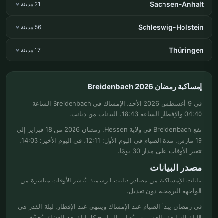
Sachsen-Anhalt
21 مدينة
Schleswig-Holstein
56 مدينة
Thüringen
17 مدينة
إمساكية رمضان Breidenbach 2026
في 9 أغسطس 2026 الأحد، الإمساك في Breidenbach الساعة
04:40 والإفطار الساعة 18:43. البيانات من ديانت.
تقع Breidenbach في ولاية Hessen. رمضان 2026 من 18 فبراير إلى
19 مارس. مدة الصيام في اليوم الأول: 12:11، في اليوم الأخير: 14:03.
تتغير الأوقات على مدار 30 يومًا.
مصدر البيانات
بيانات الإمساكية من مصادر ديانت الرسمية. تُنشر الأوقات مباشرة من
الواجهة البرمجية دون تعديل.
في رمضان يبدأ الصيام عند الإمساك وينتهي عند الإفطار. ليلة القدر هي
الليلة السابعة والعشرون. تُصلى التراويح كل ليلة بعد العشاء. يُحدَّث