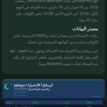
تقع Bielefeld في ولاية Nordrhein-Westfalen. رمضان
2026 من 18 فبراير إلى 19 مارس. مدة الصيام في اليوم
الأول: 12:09، في اليوم الأخير: 14:06. تتغير الأوقات على
مدار 30 يومًا.
مصدر البيانات
بيانات الإمساكية من مصادر ديانت و IGMG الرسمية. تُنشر
الأوقات مباشرة من الواجهة البرمجية دون تعديل.
في رمضان يبدأ الصيام عند الإمساك وينتهي عند الإفطار. ليلة
القدر هي الليلة السابعة والعشرون. تُصلى التراويح كل ليلة
بعد العشاء. يُحدَّث تقويم Bielefeld يوميًا.