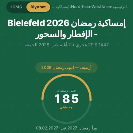
الرئيسية
›
Nordrhein-Westfalen
›
إمساكية Bielefeld
IGMG
Diyanet
إمساكية رمضان Bielefeld 2026
- الإفطار والسحور
29.9.1447 هجري • 7 أغسطس 2026 الجمعة
أرشيف — انتهى رمضان 2026
حتى رمضان
185
يوم متبقي
يبدأ رمضان 2027 في: 08.02.2027