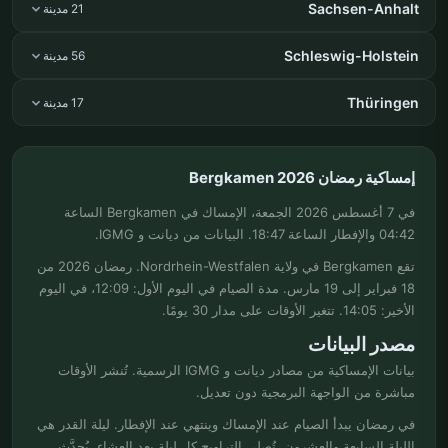
Sachsen-Anhalt
21 مدينة
Schleswig-Holstein
56 مدينة
Thüringen
17 مدينة
إمساكية رمضان Bergkamen 2026
في 7 أغسطس 2026 الجمعة، الإمساك في Bergkamen الساعة
04:42 والإفطار الساعة 18:47. البيانات من ديانت و IGMG.
تقع Bergkamen في ولاية Nordrhein-Westfalen. رمضان 2026 من
18 فبراير إلى 19 مارس. مدة الصيام في اليوم الأول: 12:09، في اليوم
الأخير: 14:05. تتغير الأوقات على مدار 30 يومًا.
مصدر البيانات
بيانات الإمساكية من مصادر ديانت و IGMG الرسمية. تُنشر الأوقات
مباشرة من الواجهة البرمجية دون تعديل.
في رمضان يبدأ الصيام عند الإمساك وينتهي عند الإفطار. ليلة القدر هي
الليلة السابعة والعشرون. تُصلى التراويح كل ليلة بعد العشاء. يُحدَّث