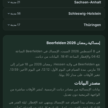
Sachsen-Anhalt
21 مدينة
Schleswig-Holstein
56 مدينة
Thüringen
17 مدينة
إمساكية رمضان Beerfelden 2026
في 8 أغسطس 2026 السبت، الإمساك في Beerfelden الساعة
04:42 والإفطار الساعة 18:41. البيانات من ديانت.
تقع Beerfelden في ولاية Hessen. رمضان 2026 من 18 فبراير إلى
19 مارس. مدة الصيام في اليوم الأول: 12:12، في اليوم الأخير: 13:59.
تتغير الأوقات على مدار 30 يومًا.
مصدر البيانات
بيانات الإمساكية من مصادر ديانت الرسمية. تُنشر الأوقات مباشرة من
الواجهة البرمجية دون تعديل.
في رمضان يبدأ الصيام عند الإمساك وينتهي عند الإفطار. ليلة القدر هي
الليلة السابعة والعشرون. تُصلى التراويح كل ليلة بعد العشاء. يُحدَّث