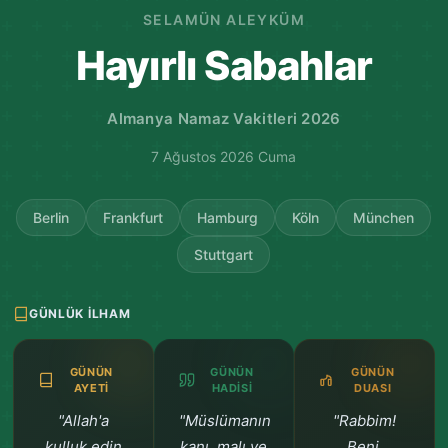
SELAMÜN ALEYKÜM
Hayırlı Sabahlar
Almanya Namaz Vakitleri 2026
7 Ağustos 2026 Cuma
Berlin
Frankfurt
Hamburg
Köln
München
Stuttgart
GÜNLÜK İLHAM
GÜNÜN
GÜNÜN
GÜNÜN
AYETI
HADISI
DUASI
"Allah'a
"Müslümanın
"Rabbim!
kulluk edin
kanı, malı ve
Beni,