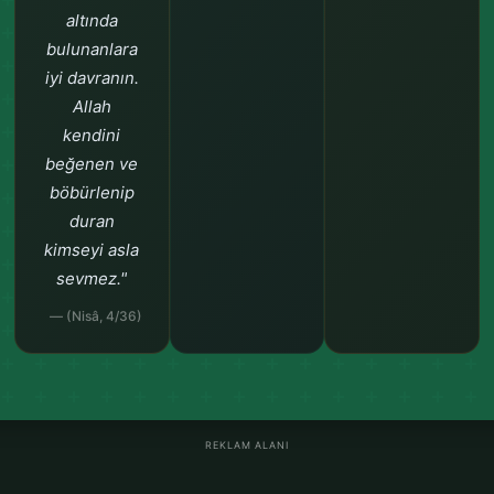
altında
bulunanlara
iyi davranın.
Allah
kendini
beğenen ve
böbürlenip
duran
kimseyi asla
sevmez."
— (Nisâ, 4/36)
REKLAM ALANI