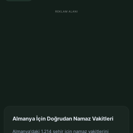
REKLAM ALANI
Almanya İçin Doğrudan Namaz Vakitleri
Almanya'daki 1.214 şehir için namaz vakitlerini