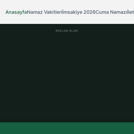
Anasayfa
Namaz Vakitleri
İmsakiye 2026
Cuma Namazı
İle
REKLAM ALANI