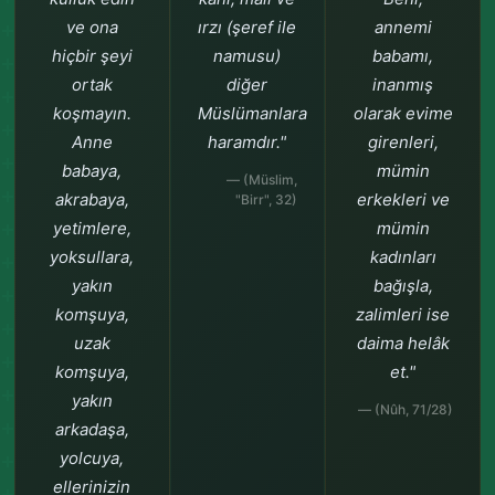
ve ona
ırzı (şeref ile
annemi
hiçbir şeyi
namusu)
babamı,
ortak
diğer
inanmış
koşmayın.
Müslümanlara
olarak evime
Anne
haramdır."
girenleri,
babaya,
mümin
— (Müslim,
akrabaya,
erkekleri ve
"Birr", 32)
yetimlere,
mümin
yoksullara,
kadınları
yakın
bağışla,
komşuya,
zalimleri ise
uzak
daima helâk
komşuya,
et."
yakın
— (Nûh, 71/28)
arkadaşa,
yolcuya,
ellerinizin