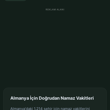
REKLAM ALANI
Almanya İçin Doğrudan Namaz Vakitleri
Almanya'daki 1.214 şehir için namaz vakitlerini