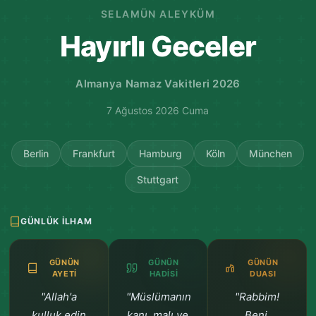
SELAMÜN ALEYKÜM
Hayırlı Geceler
Almanya Namaz Vakitleri 2026
7 Ağustos 2026 Cuma
Berlin
Frankfurt
Hamburg
Köln
München
Stuttgart
GÜNLÜK İLHAM
GÜNÜN
GÜNÜN
GÜNÜN
AYETI
HADISI
DUASI
"Allah'a
"Müslümanın
"Rabbim!
kulluk edin
kanı, malı ve
Beni,