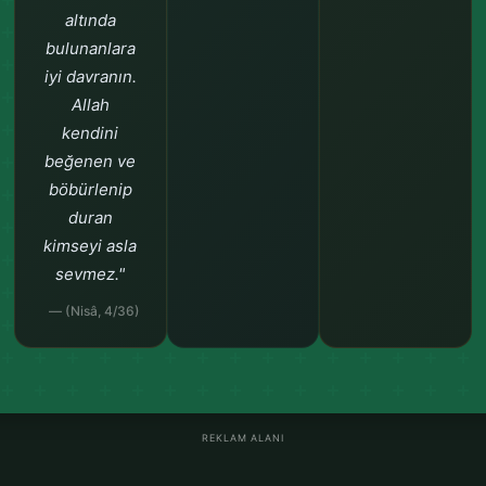
altında
bulunanlara
iyi davranın.
Allah
kendini
beğenen ve
böbürlenip
duran
kimseyi asla
sevmez."
— (Nisâ, 4/36)
REKLAM ALANI