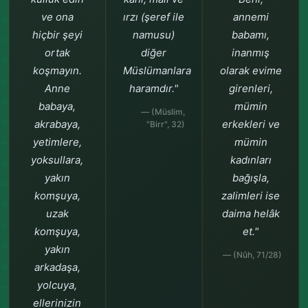
ve ona
ırzı (şeref ile
annemi
hiçbir şeyi
namusu)
babamı,
ortak
diğer
inanmış
koşmayın.
Müslümanlara
olarak evime
Anne
haramdır."
girenleri,
babaya,
mümin
— (Müslim,
akrabaya,
erkekleri ve
"Birr", 32)
yetimlere,
mümin
yoksullara,
kadınları
yakın
bağışla,
komşuya,
zalimleri ise
uzak
daima helâk
komşuya,
et."
yakın
— (Nûh, 71/28)
arkadaşa,
yolcuya,
ellerinizin