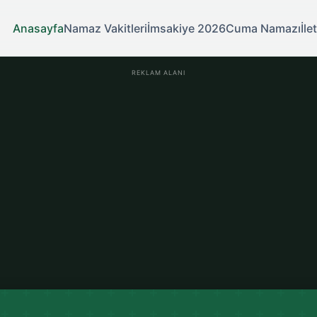
Anasayfa
Namaz Vakitleri
İmsakiye 2026
Cuma Namazı
İle
REKLAM ALANI