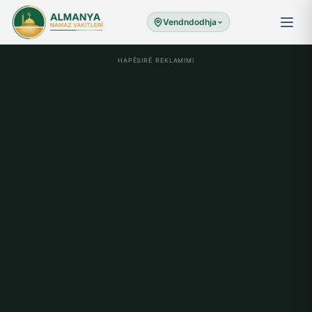
Vendndodhja
HAPËSIRË REKLAMIMI