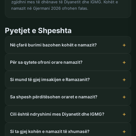
zgjidhni mes të dhënave të Diyanetit dhe IGMG. Kohët e
namazit në Gjermani 2026 ofrohen falas.
Pyetjet e Shpeshta
Në çfarë burimi bazohen kohët e namazit?
Për sa qytete ofroni orare namazit?
Si mund të gjej imsakijen e Ramazanit?
Sa shpesh përditësohen oraret e namazit?
Cili është ndryshimi mes Diyanetit dhe IGMG?
Si ta gjej kohën e namazit të xhumasë?