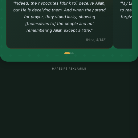
"Indeed, the hypocrites [think to] deceive Allah,
"My Lord
but He is deceiving them. And when they stand
to reach 
for prayer, they stand lazily, showing
forgiven
[themselves to] the people and not
remembering Allah except a little."
— (Nisa, 4/142)
HAPËSIRË REKLAMIMI