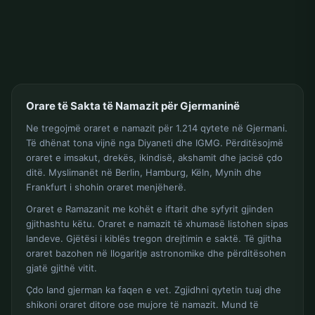
Orare të Sakta të Namazit për Gjermaninë
Ne tregojmë oraret e namazit për 1.214 qytete në Gjermani.
Të dhënat tona vijnë nga Diyaneti dhe IGMG. Përditësojmë
oraret e imsakut, drekës, ikindisë, akshamit dhe jacisë çdo
ditë. Myslimanët në Berlin, Hamburg, Këln, Mynih dhe
Frankfurt i shohin oraret menjëherë.
Oraret e Ramazanit me kohët e iftarit dhe syfyrit gjinden
gjithashtu këtu. Oraret e namazit të xhumasë listohen sipas
landeve. Gjëtësi i kiblës tregon drejtimin e saktë. Të gjitha
oraret bazohen në llogaritje astronomike dhe përditësohen
gjatë gjithë vitit.
Çdo land gjerman ka faqen e vet. Zgjidhni qytetin tuaj dhe
shikoni oraret ditore ose mujore të namazit. Mund të