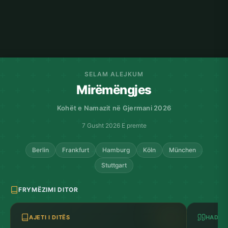
SELAM ALEJKUM
Mirëmëngjes
Kohët e Namazit në Gjermani 2026
7 Gusht 2026 E premte
Berlin
Frankfurt
Hamburg
Köln
München
Stuttgart
FRYMËZIMI DITOR
AJETI I DITËS
HADITH