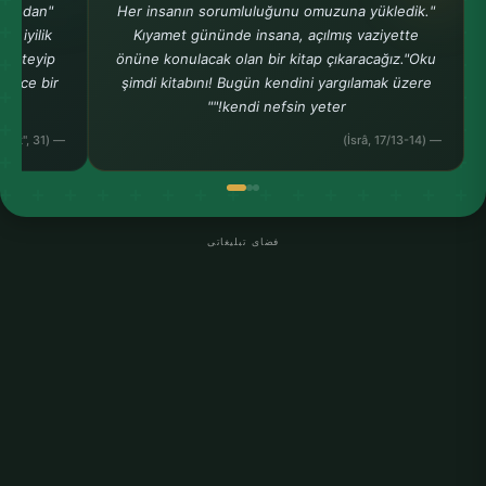
a bundan
"Her insanın sorumluluğunu omuzuna yükledik.
r iyilik
Kıyamet gününde insana, açılmış vaziyette
k isteyip
önüne konulacak olan bir kitap çıkaracağız."Oku
adece bir
şimdi kitabını! Bugün kendini yargılamak üzere
kendi nefsin yeter!""
— (Buhârî, "Rikâk", 31)
— (İsrâ, 17/13-14)
فضای تبلیغاتی