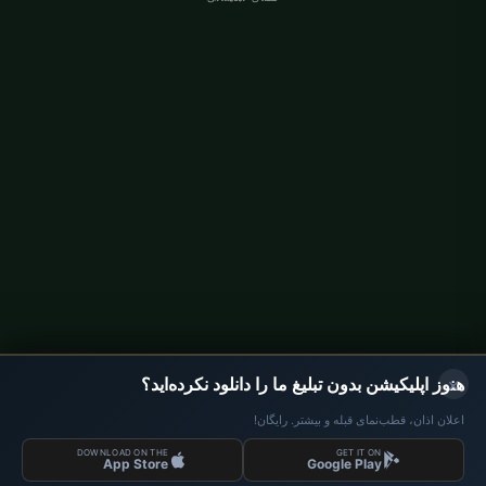
اوقات نماز آلمان
اوقات نماز Berlin
اوقات نماز Hamburg
اوقات نماز München
اوقات نماز Köln
اوقات نماز Frankfurt
سازمانی
درباره ما
تماس با ما
سیاست حفظ حریم خصوصی
×
هنوز اپلیکیشن بدون تبلیغ ما را دانلود نکرده‌اید؟
اعلان اذان، قطب‌نمای قبله و بیشتر. رایگان!
DOWNLOAD ON THE
GET IT ON
داده‌ها: Diyanet İşleri Başkanlığı | اوقات نماز © 2026
App Store
Google Play