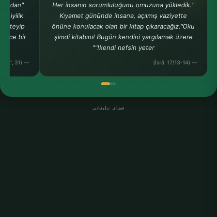
a bundan
"Her insanın sorumluluğunu omuzuna yükledik.
r iyilik
Kıyamet gününde insana, açılmış vaziyette
k isteyip
önüne konulacak olan bir kitap çıkaracağız."Oku
adece bir
şimdi kitabını! Bugün kendini yargılamak üzere
kendi nefsin yeter!""
— (Buhârî, "Rikâk", 31)
— (İsrâ, 17/13-14)
فضای تبلیغاتی