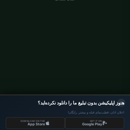
اوقات نماز آلمان
اوقات نماز Berlin
اوقات نماز Hamburg
اوقات نماز München
اوقات نماز Köln
اوقات نماز Frankfurt
سازمانی
درباره ما
تماس با ما
سیاست حفظ حریم خصوصی
×
هنوز اپلیکیشن بدون تبلیغ ما را دانلود نکرده‌اید؟
اعلان اذان، قطب‌نمای قبله و بیشتر. رایگان!
DOWNLOAD ON THE
GET IT ON
داده‌ها: Diyanet İşleri Başkanlığı | اوقات نماز © 2026
App Store
Google Play