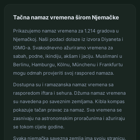
Tačna namaz vremena širom Njemačke
Prikazujemo namaz vremena za 1.214 gradova u
Njemačkoj. Naši podaci dolaze iz izvora Diyaneta i
IGMG-a. Svakodnevno ažuriramo vremena za
sabah, podne, ikindiju, akšam i jaciju. Muslimani u
Berlinu, Hamburgu, Kölnu, Münchenu i Frankfurtu
mogu odmah provjeriti svoj raspored namaza.
Dostupna su i ramazanska namaz vremena sa
rasporedom iftara i sehura. Džuma namaz vremena
su navedena po saveznim zemljama. Kibla kompas
pokazuje tačan pravac za namaz. Sva vremena se
zasnivaju na astronomskim proračunima i ažuriraju
se tokom cijele godine.
Svaka njemačka savezna zemlja ima svoju stranicu.