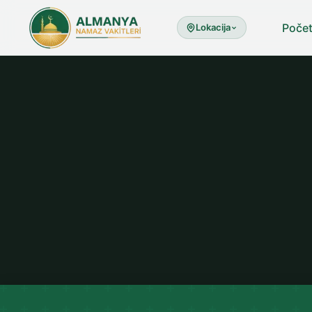
Poče
Lokacija