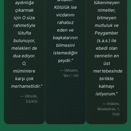
aydınlığa
tükenmeyen
Kötülük ise
çıkarmak
nimetler,
vicdanını
için O size
bitmeyen
rahatsız
rahmetiyle
mutluluk ve
eden ve
lütufta
Peygamber
başkalarının
bulunuyor,
(s.a.s.) ile
bilmesini
melekleri de
ebedi olan
istemediğin
dua ediyor.
cennetin en
şeydir."
O,
üst
müminlere
— (Müslim,
mertebesinde
"Birr", 14)
karşı çok
birlikte
merhametlidir."
kalmayı
istiyorum."
— (Ahzâb,
33/43)
— (Hâkim,
Müstedrek, 1,
705)