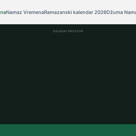
tna
Namaz Vremena
Ramazanski kalendar 2026
Džuma Nam
OGLASNI PROSTOR