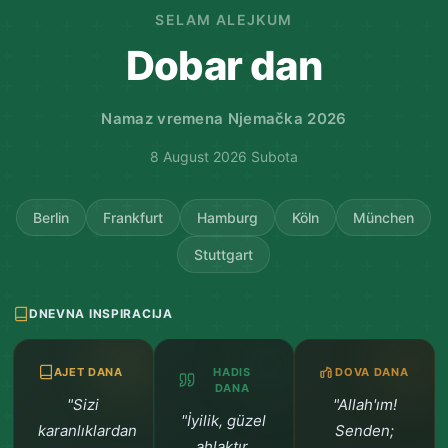
SELAM ALEJKUM
Dobar dan
Namaz vremena Njemačka 2026
8 August 2026 Subota
Berlin
Frankfurt
Hamburg
Köln
München
Stuttgart
DNEVNA INSPIRACIJA
AJET DANA
HADIS
DOVA DANA
DANA
"Sizi
"Allah'ım!
"İyilik, güzel
karanlıklardan
Senden;
ahlaktır.