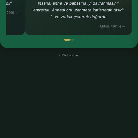
"Cennet, onun (annenin) ayağı altındadır.""
"İnsana, anne ve babasına iyi davranmasını
emrettik. Annesi onu zahmete katlanarak taşıdı
— (Ahmed b. Hanbel, Müsned, 24, 299)
ve zorluk çekerek doğurdu…"
— (Ahkâf, 46/15)
مساحة إعلانية