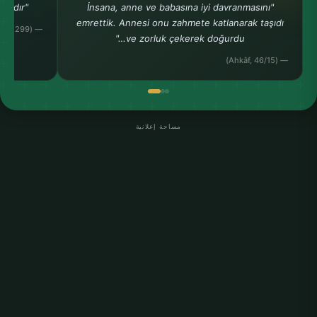
"Cennet, onun (annenin) ayağı altındadır.""
"İnsana, anne ve babasına iyi davranmasını
emrettik. Annesi onu zahmete katlanarak taşıdı
— (Ahmed b. Hanbel, Müsned, 24, 299)
ve zorluk çekerek doğurdu…"
— (Ahkâf, 46/15)
مساحة إعلانية